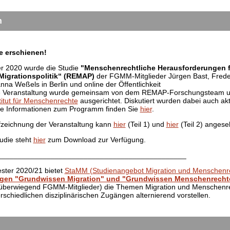
n
 erschienen!
r 2020 wurde die Studie
"Menschenrechtliche Herausforderungen f
Migrationspolitik“ (REMAP)
der FGMM-Mitglieder Jürgen Bast, Frede
na Weßels in Berlin und online der Öffentlichkeit
Die Veranstaltung wurde gemeinsam von dem REMAP-Forschungsteam 
itut für Menschenrechte
ausgerichtet. Diskutiert wurden dabei auch aktu
e Informationen zum Programm finden Sie
hier
.
fzeichnung der Veranstaltung kann
hier
(Teil 1) und
hier
(Teil 2) anges
die steht
hier
zum Download zur Verfügung.
______________________________________________
ster 2020/21 bietet
StaMM (Studienangebot Migration und Menschenr
gen "Grundwissen Migration" und "Grundwissen Menschenrecht
(überwiegend FGMM-Mitglieder) die Themen Migration und Menschenre
erschiedlichen disziplinärischen Zugängen alternierend vorstellen.