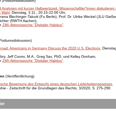
e
(Podiumsdiskussion)
Analysen mit kurzer Halbwertszeit. Wissenschaftler*innen diskutieren 
e Wahl
, Dienstag, 3.11., 20:15-22:00 Uhr,
erena Blechinger-Talcott (Fu Berlin), Prof. Dr. Ulrike Weckel (JLU Gieße
ichter (RWTH Aachen),
er
ZMI-Aktionswoche "Digitaler Habitus"
.
Podiumsdiskussion)
road: Americans in Germany Discuss the 2020 U.S. Elections
, Dienstag
bry, Jeff Coons, M.A., Greg Sax, PhD, und Kelley Donham,
er
ZMI-Aktionswoche "Digitaler Habitus"
.
ann
(Veröffentlichung)
ische Bewertung des Entwurfs eines deutschen Lieferkettengesetzes
,
hie - Zeitschrift für die Grundlagen des Rechts, 3/2020, S. 275-290.
er