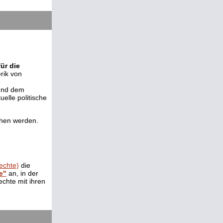
ür die
rik von
und dem
elle politische
ehen werden.
echte)
die
e"
an, in der
chte mit ihren