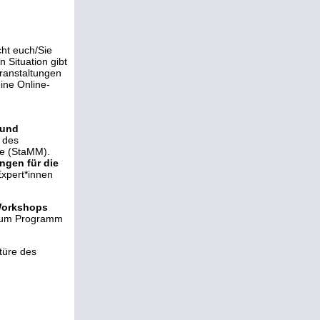
cht euch/Sie
 Situation gibt
eranstaltungen
ine Online-
n
 und
 des
e (StaMM).
gen für die
Expert*innen
orkshops
 zum Programm
türe des