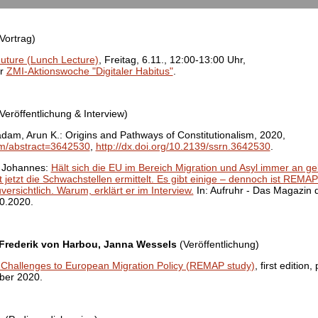
Vortrag)
Future (Lunch Lecture)
, Freitag, 6.11., 12:00-13:00 Uhr,
er
ZMI-Aktionswoche "Digitaler Habitus"
.
Veröffentlichung & Interview)
dam, Arun K.: Origins and Pathways of Constitutionalism, 2020,
om/abstract=3642530
,
http://dx.doi.org/10.2139/ssrn.3642530
.
 Johannes:
Hält sich die EU im Bereich Migration und Asyl immer an g
 jetzt die Schwach­stellen ermittelt. Es gibt einige – dennoch ist REMAP-
ersichtlich. Warum, erklärt er im Interview.
In: Aufruhr - Das Magazin d
0.2020.
 Frederik von Harbou, Janna Wessels
(Veröffentlichung)
Challenges to European Migration Policy (REMAP study)
, first edition
ber 2020.