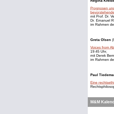
Regina Kreid
Prognosen und 
bevorstehend
mit Prof. Dr. V
Dr. Emanuel R
im Rahmen d
Greta Olsen
(
Voices from Ab
19:45 Uhr,
mit Derek Bem
im Rahmen d
Paul Tiedem
Eine rechtseth
Rechtsphilosop
M&M Kalend