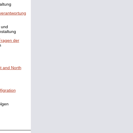
altung
lverantwortung
t und
nstaltung
 Fragen der
m
t and North
Migration
olgen