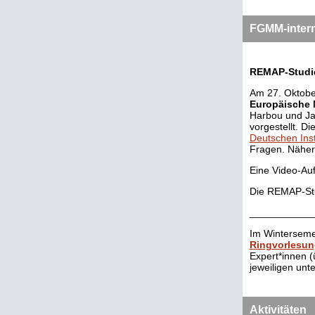
FGMM-inter
REMAP-Studie
Am 27. Oktobe
Europäische 
Harbou und Jan
vorgestellt. 
Deutschen Inst
Fragen. Näher
Eine Video-Au
Die REMAP-Stu
___________
Im Winterseme
Ringvorlesun
Expert*innen 
jeweiligen unt
Aktivitäten