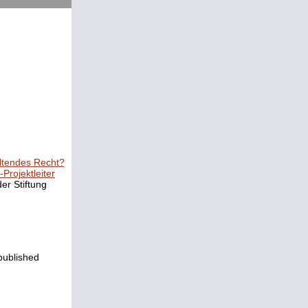
eltendes Recht?
Projekt­leiter
er Stiftung
, published