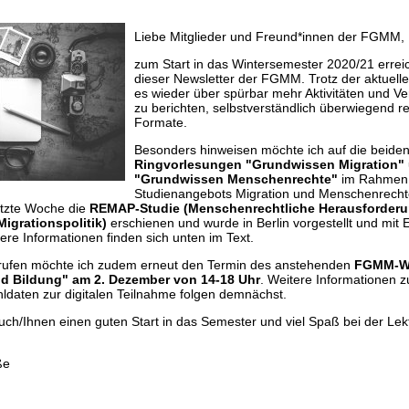
Liebe Mitglieder und Freund*innen der FGMM,
zum Start in das Wintersemester 2020/21 errei
dieser Newsletter der FGMM. Trotz der aktuellen
es wieder über spürbar mehr Aktivitäten und V
zu berichten, selbstverständlich überwiegend re
Formate.
Besonders hinweisen möchte ich auf die beide
Ringvorlesungen "Grundwissen Migration"
"Grundwissen Menschenrechte"
im Rahmen
Studienangebots Migration und Menschenrecht
letzte Woche die
REMAP-Studie (Menschenrechtliche Herausforderun
igrationspolitik)
erschienen und wurde in Berlin vorgestellt und mit 
tere Informationen finden sich unten im Text.
 rufen möchte ich zudem erneut den Termin des anstehenden
FGMM-W
nd Bildung" am 2. Dezember von 14-18 Uhr
. Weitere Informationen
ldaten zur digitalen Teilnahme folgen demnächst.
ch/Ihnen einen guten Start in das Semester und viel Spaß bei der Lek
ße