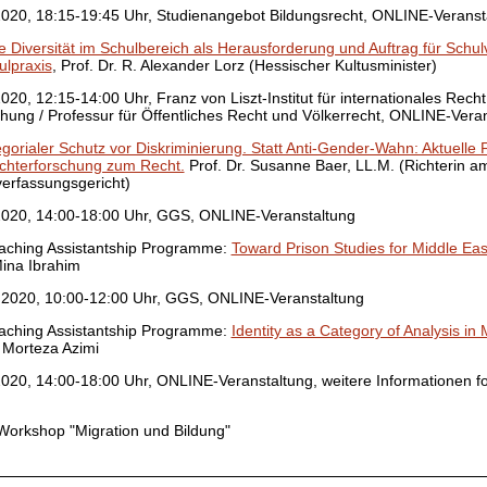
020, 18:15-19:45 Uhr, Studienangebot Bildungsrecht, ONLINE-Veranst
le Diversität im Schulbereich als Herausforderung und Auftrag für Schu
ulpraxis
, Prof. Dr. R. Alexander Lorz (Hessischer Kultusminister)
20, 12:15-14:00 Uhr, Franz von Liszt-Institut für internationales Rech
hung / Professur für Öffentliches Recht und Völkerrecht, ONLINE-Vera
gorialer Schutz vor Diskriminierung. Statt Anti-Gender-Wahn: Aktuelle
chterforschung zum Recht.
Prof. Dr. Susanne Baer, LL.M. (Richterin a
erfassungsgericht)
020, 14:00-18:00 Uhr, GGS, ONLINE-Veranstaltung
ching Assistantship Programme:
Toward Prison Studies for Middle Eas
Mina Ibrahim
2020, 10:00-12:00 Uhr, GGS, ONLINE-Veranstaltung
ching Assistantship Programme:
Identity as a Category of Analysis in 
 Morteza Azimi
020, 14:00-18:00 Uhr, ONLINE-Veranstaltung, weitere Informationen f
rkshop "Migration und Bildung"