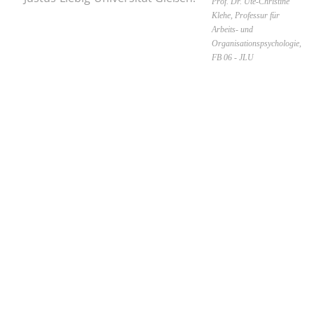
Prof. Dr. Ute-Christine
Klehe, Professur für
Arbeits- und
Organisationspsychologie,
FB 06 - JLU