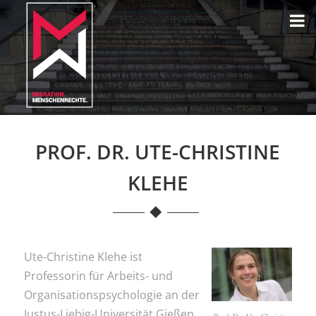
PROF. DR. UTE-CHRISTINE
KLEHE
Ute-Christine Klehe ist
Professorin für Arbeits- und
Organisationspsychologie an der
Justus-Liebig-Universität Gießen.