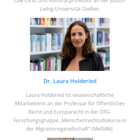
Law Clinic und Honorarprofessor an der Justus-
Liebig-Universität Gießen.
Dr. Laura Holderied
Laura Holderied ist wissenschaftliche
Mitarbeiterin an der Professur für Öffentliches
Recht und Europarecht in der DFG-
Forschungsgruppe „Menschenrechtsdiskurse in
der Migrationsgesellschaft“ (MeDiMi).