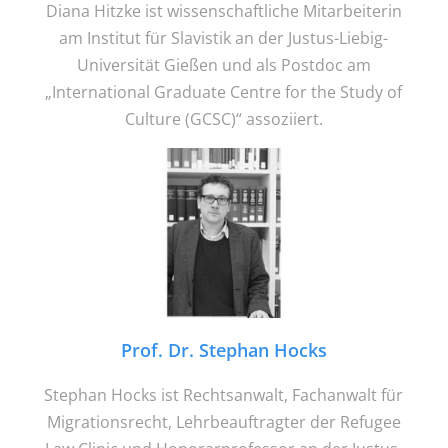
Diana Hitzke ist wissenschaftliche Mitarbeiterin
am Institut für Slavistik an der Justus-Liebig-
Universität Gießen und als Postdoc am
„International Graduate Centre for the Study of
Culture (GCSC)“ assoziiert.
Prof. Dr. Stephan Hocks
Stephan Hocks ist Rechtsanwalt, Fachanwalt für
Migrationsrecht, Lehrbeauftragter der Refugee