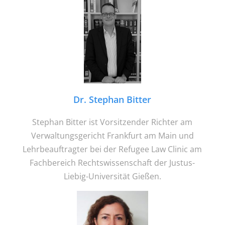
Dr. Stephan Bitter
Stephan Bitter ist Vorsitzender Richter am
Verwaltungsgericht Frankfurt am Main und
Lehrbeauftragter bei der Refugee Law Clinic am
Fachbereich Rechtswissenschaft der Justus-
Liebig-Universität Gießen.