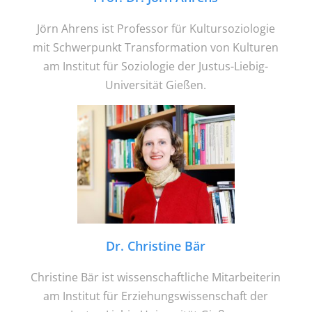
Jörn Ahrens ist Professor für Kultursoziologie
mit Schwerpunkt Transformation von Kulturen
am Institut für Soziologie der Justus-Liebig-
Universität Gießen.
Dr. Christine Bär
Christine Bär ist wissenschaftliche Mitarbeiterin
am Institut für Erziehungswissenschaft der