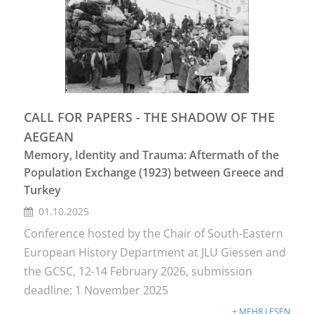
CALL FOR PAPERS - THE SHADOW OF THE
AEGEAN
Memory, Identity and Trauma: Aftermath of the
Population Exchange (1923) between Greece and
Turkey
01.10.2025
Conference hosted by the Chair of South-Eastern
European History Department at JLU Giessen and
the GCSC, 12-14 February 2026, submission
deadline: 1 November 2025
+ MEHR LESEN