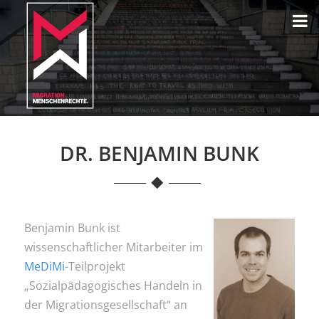
DR. BENJAMIN BUNK
Benjamin Bunk ist
wissenschaftlicher Mitarbeiter im
MeDiMi
-Teilprojekt
„Sozialpädagogisches Handeln in
der Migrationsgesellschaft“ an